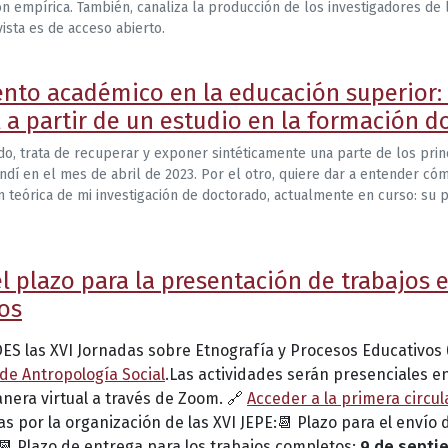
mpírica. También, canaliza la producción de los investigadores de la
vista es de acceso abierto.
ento académico en la educación superior: 
l a partir de un estudio en la formación d
do, trata de recuperar y exponer sintéticamente una parte de los prin
endí en el mes de abril de 2023. Por el otro, quiere dar a entender c
ón teórica de mi investigación de doctorado, actualmente en curso: su 
el plazo para la presentación de trabajos 
os
IDES las XVI Jornadas sobre Etnografía y Procesos Educativos 
de Antropología Social
.Las actividades serán presenciales e
nera virtual a través de Zoom. 🔗
Acceder a la primera circul
s por la organización de las XVI JEPE:📆 Plazo para el envío
📆 Plazo de entrega para los trabajos completos:
9 de septi