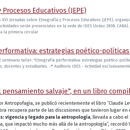
y Procesos Educativos (JEPE)
s XVI Jornadas sobre Etnografía y Procesos Educativos (JEPE), organi
actividades serán presenciales en la sede de IDES (Aráoz 2838, CABA)
a la primera circular
erformativa: estrategias poético-políticas
l seminario taller: "Etnografía performativa: estrategias poético-políti
es, docentes y estudiantes. 📍 Auditorio IDES - Actividad exclusivame
El pensamiento salvaje", en un libro comp
r Antropofagia, se publicó recientemente el libro “Claude Le
obra recupera parte de las discusiones que tuvieron lugar en 
s: vigencia y legado para la antropología
, llevada a cabo el
a, que impactó mucho más allá de la antropología”, recordó Vi