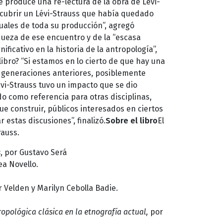
e produce una re-lectura de la obra de Lévi-
cubrir un Lévi-Strauss que había quedado
uales de toda su producción”, agregó
riqueza de ese encuentro y de la “escasa
ficativo en la historia de la antropología”,
ibro? “Si estamos en lo cierto de que hay una
s generaciones anteriores, posiblemente
i-Strauss tuvo un impacto que se dio
o como referencia para otras disciplinas,
 que construir, públicos interesados en ciertos
stas discusiones”, finalizó.
Sobre el libro
El
rauss.
s
, por Gustavo Será
a Novello.
 Velden y Marilyn Cebolla Badie.
opológica clásica en la etnografía actual,
por