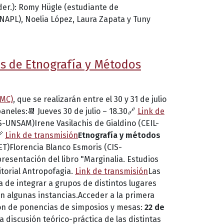
der.): Romy Hügle (estudiante de
INAPL), Noelia López, Laura Zapata y Tuny
as de Etnografía y Métodos
EMC)
, que se realizarán entre el 30 y 31 de julio
aneles:📆 Jueves 30 de julio – 18.30🔗
Link de
S-UNSAM)Irene Vasilachis de Gialdino (CEIL-
🔗
Link de transmisión
Etnografía y métodos
)Florencia Blanco Esmoris (CIS-
resentación del libro "Marginalia. Estudios
itorial Antropofagia.
Link de transmisión
Las
 de integrar a grupos de distintos lugares
en algunas instancias.Acceder a la primera
ón de ponencias de simposios y mesas:
22 de
a discusión teórico-práctica de las distintas