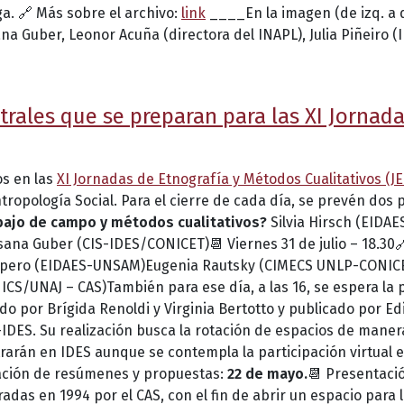
ga. 🔗 Más sobre el archivo:
link
____En la imagen (de izq. a 
a Guber, Leonor Acuña (directora del INAPL), Julia Piñeiro (
trales que se preparan para las XI Jornad
os en las
XI Jornadas de Etnografía y Métodos Cualitativos (J
tropología Social. Para el cierre de cada día, se prevén dos p
abajo de campo y métodos cualitativos?
Silvia Hirsch (EIDAE
na Guber (CIS-IDES/CONICET)📆 Viernes 31 de julio – 18.30
óspero (EIDAES-UNSAM)Eugenia Rautsky (CIMECS UNLP-CONICET
S/UNAJ – CAS)También para ese día, a las 16, se espera la p
ado por Brígida Renoldi y Virginia Bertotto y publicado por Ed
DES. Su realización busca la rotación de espacios de manera
trarán en IDES aunque se contempla la participación virtual 
ación de resúmenes y propuestas:
22 de mayo.
📆 Presentaci
das en 1994 por el CAS, con el fin de abrir un espacio para l