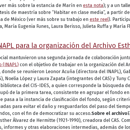
(ver más sobre la estancia de Marín en
esta nota
); y a un tal
tesis de maestría sobre “Habitar en clase media”, a partir d
da de México (ver más sobre su trabajo en
este reel
). Partic
a, María Eugenia Funes, Laura Berisso, Julieta Ruffa y María 
APL para la organización del Archivo Est
ocial mantuvieron una segunda jornada de colaboración junto
o (INAPL)
con el objetivo de trabajar en la organización del A
S, donde se reunieron Leonor Acuña (directora del INAPL), Gab
), Noelia López y Laura Zapata (integrantes del CAS) y Tuny C
biblioteca del CIS-IDES, a quien corresponde la búsqueda de 
upó de la primera tarea, consistente en agrupar el fondo en
se pasa a la instancia de clasificación del fondo, según criter
das para evitar el daño y resguardarlos del paso del tiempo.
ondos, con el fin de democratizar su acceso.
Sobre el archivo
E
sther Álvarez de Hermitte (1921-1990), creadora del CAS. Co
s, informes y otras elaboraciones intermedias, además de los