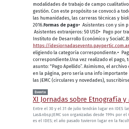
modalidades de trabajo de campo cualitativo 
gestión. Con este propósito se convocó a tod
las humanidades, las carreras técnicas y biol
2016.
Formas de pago
•⁠ ⁠Asistentes con y sin
⁠Asistentes extranjeros: 50 USD•⁠ ⁠Pago por t
Instituto de Desarrollo Económico y SocialC.B
https://idesjornadasevento.paypertic.com.a
eligiendo la categoría correspondiente.•⁠ ⁠Pa
correspondiente.Una vez realizado el pago,
asunto: "Pago Apellido”. Asimismo, el archiv
en la página, pero sería una info importante 
las JEMC (circulares y novedades), suscribirs
Evento
XI Jornadas sobre Etnografía y
Entre el 30 y el 31 de julio tendrán lugar en IDES l
Las&nbsp;JEMC son organizadas desde 1994 por el CAS
es el IDES; el año pasado tuvieron lugar en la Facu