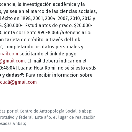
cencia, la investigación académica y la
 ya sea en el marco de las ciencias sociales,
éxito en 1998, 2001, 2004, 2007, 2010, 2013 y
: $30.000•⁠ ⁠Estudiantes de grado: $20.000•⁠
; Cuenta corriente 990-8 066/4Beneficiario:
 tarjeta de crédito: a través del link
o", completando los datos personales y
mail.com
solicitando el link de pago
i@gmail.com
. El mail deberá indicar en el
:48:04] Luana: Hola Romi, no sé si esto estß
o y dudas
📩 Para recibir información sobre
.cuali@gmail.com
adas por el Centro de Antropología Social. &nbsp;
tativo y federal. Este año, el lugar de realización
Posadas.&nbsp;