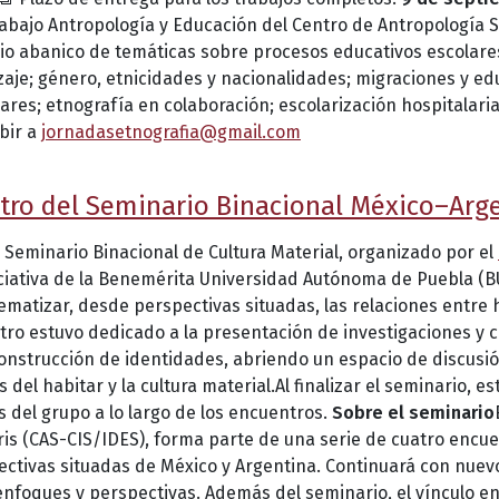
abajo Antropología y Educación del Centro de Antropología So
 abanico de temáticas sobre procesos educativos escolares y
aje; género, etnicidades y nacionalidades; migraciones y educ
ares; etnografía en colaboración; escolarización hospitalaria
ibir a
jornadasetnografia@gmail.com
ntro del Seminario Binacional México–Arg
 Seminario Binacional de Cultura Material, organizado por el
iciativa de la Benemérita Universidad Autónoma de Puebla (B
atizar, desde perspectivas situadas, las relaciones entre ha
 estuvo dedicado a la presentación de investigaciones y cole
construcción de identidades, abriendo un espacio de discusió
del habitar y la cultura material.Al finalizar el seminario, e
s del grupo a lo largo de los encuentros.
Sobre el seminario
ris (CAS-CIS/IDES), forma parte de una serie de cuatro encu
ectivas situadas de México y Argentina. Continuará con nuev
enfoques y perspectivas. Además del seminario, el vínculo e