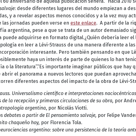
 60 aniversario de aquella publicación señera. “Hacia 2010 s
salvaje
: desde diferentes lugares del mundo empiezan a des
as, y a revelar aspectos menos conocidos y a la vez muy act
de las jornadas pueden verse en
este enlace
. A partir de la 
fía argentina, pese a que se trata de un autor demasiado signi
 puede adquirirse en formato digital.¿Quién debería leer el l
ología en leer a Lévi-Strauss de una manera diferente a la
ncorporación interesante. Pero también pensando en que Lév
siblemente haya un interés de parte de quienes lo han tenid
sofía o la literatura”.“Es importante imaginar públicos que hay
brir el panorama a nuevos lectores que puedan aprovechar e
orren diferentes aspectos del impacto de la obra de Lévi-St
auss. Universalismo científico e interpretaciones naciocéntrica
s de la recepción y primeras circulaciones de su obra,
por Andre
ntropología argentina
, por Nicolás Viotti.
os debates a partir de El pensamiento salvaje,
por Felipe Vander
mito chaqueño hoy,
por Florencia Tola.
urociencias argentino: sobre una persistencia de la teoría antr