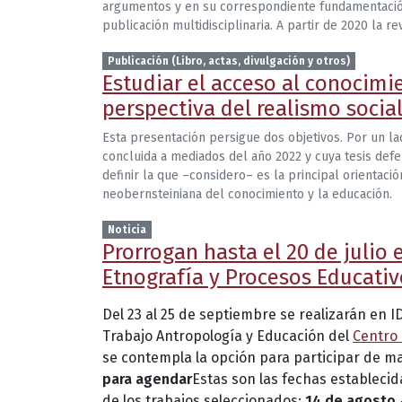
argumentos y en su correspondiente fundamentación e
publicación multidisciplinaria. A partir de 2020 la re
Publicación (Libro, actas, divulgación y otros)
Estudiar el acceso al conocimi
perspectiva del realismo socia
Esta presentación persigue dos objetivos. Por un la
concluida a mediados del año 2022 y cuya tesis def
definir la que –considero– es la principal orientaci
neobernsteiniana del conocimiento y la educación.
Noticia
Prorrogan hasta el 20 de julio 
Etnografía y Procesos Educativ
Del 23 al 25 de septiembre se realizarán en 
Trabajo Antropología y Educación del
Centro 
se contempla la opción para participar de ma
para agendar
Estas son las fechas establecida
de los trabajos seleccionados:
14 de agosto.