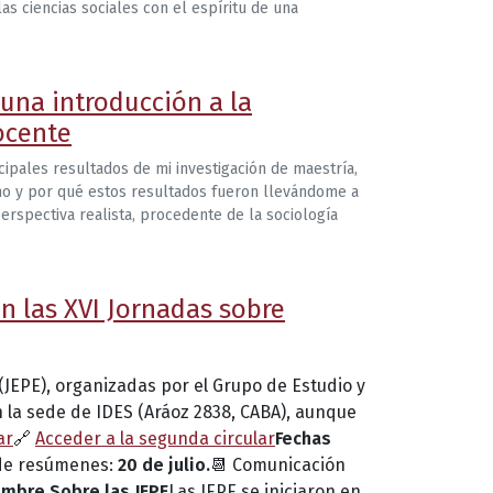
s ciencias sociales con el espíritu de una
una introducción a la
ocente
cipales resultados de mi investigación de maestría,
ómo y por qué estos resultados fueron llevándome a
perspectiva realista, procedente de la sociología
en las XVI Jornadas sobre
(JEPE), organizadas por el Grupo de Estudio y
n la sede de IDES (Aráoz 2838, CABA), aunque
ar
🔗
Acceder a la segunda circular
Fechas
 de resúmenes:
20 de julio.
📆 Comunicación
embre.
Sobre las JEPE
Las JEPE se iniciaron en