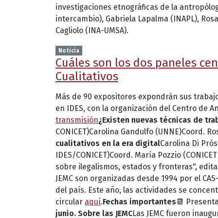
investigaciones etnográficas de la antropólo
intercambio), Gabriela Lapalma (INAPL), Rosan
Cagliolo (INA-UMSA).
Noticia
Cuáles son los dos paneles cen
Cualitativos
Más de 90 expositores expondrán sus trabaj
en IDES, con la organización del Centro de An
transmisión
¿Existen nuevas técnicas de tr
CONICET)Carolina Gandulfo (UNNE)Coord. Rosa
cualitativos en la era digital
Carolina Di Pr
IDES/CONICET)Coord. María Pozzio (CONICET IC
sobre ilegalismos, estados y fronteras", edit
JEMC son organizadas desde 1994 por el CAS-I
del país. Este año, las actividades se concen
circular
aquí
.
Fechas importantes
📆 Present
junio.
Sobre las JEMC
Las JEMC fueron inaugura