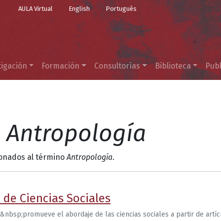
Top Menu
Pasar al contenido principal
AULA Virtual
English
Português
tigación
Formación
Consultorías
Biblioteca
Publ
l
Antropología
ionados al término
Antropología
.
 de Ciencias Sociales
&nbsp;promueve el abordaje de las ciencias sociales a partir de artíc