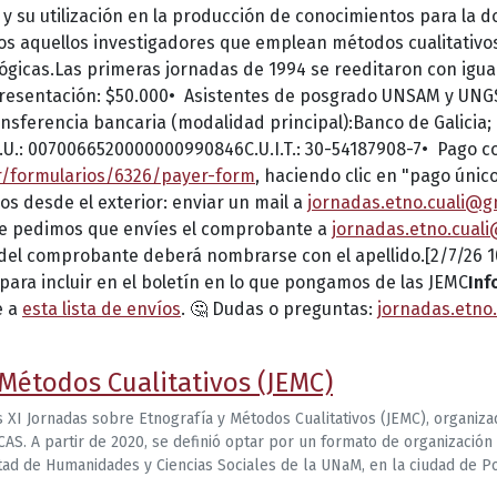
y su utilización en la producción de conocimientos para la do
os aquellos investigadores que emplean métodos cualitativos,
ógicas.Las primeras jornadas de 1994 se reeditaron con igual 
 presentación: $50.000•⁠ ⁠Asistentes de posgrado UNSAM y UNGS
ransferencia bancaria (modalidad principal):Banco de Galicia
.U.: 0070066520000000990846C.U.I.T.: 30-54187908-7•⁠ ⁠Pago con
r/formularios/6326/payer-form
, haciendo clic en "pago únic
gos desde el exterior: enviar un mail a
jornadas.etno.cuali@g
 te pedimos que envíes el comprobante a
jornadas.etno.cual
o del comprobante deberá nombrarse con el apellido.[2/7/26 10
para incluir en el boletín en lo que pongamos de las JEMC
Inf
e a
esta lista de envíos
. 🤔 Dudas o preguntas:
jornadas.etno
 Métodos Cualitativos (JEMC)
as XI Jornadas sobre Etnografía y Métodos Cualitativos (JEMC), organiz
. A partir de 2020, se definió optar por un formato de organización ro
ltad de Humanidades y Ciencias Sociales de la UNaM, en la ciudad de 