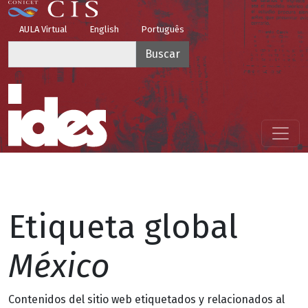
Pasar al contenido principal
Top Menu
AULA Virtual
English
Português
Buscar
Menú principal
Etiqueta global
México
Contenidos del sitio web etiquetados y relacionados al