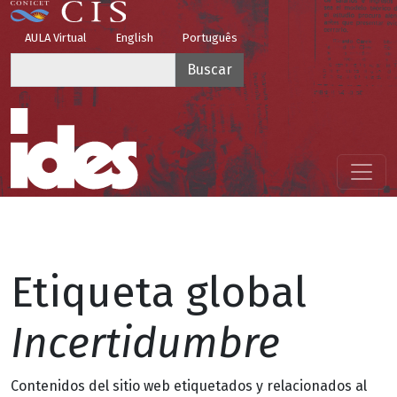
Pasar al contenido principal
Top Menu
AULA Virtual
English
Português
Buscar
Menú principal
Etiqueta global
Incertidumbre
Contenidos del sitio web etiquetados y relacionados al