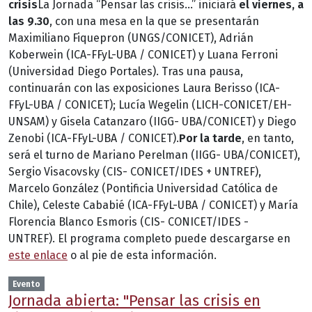
crisis
La Jornada “Pensar las crisis…” iniciará
el viernes, a
las 9.30
, con una mesa en la que se presentarán
Maximiliano Fiquepron (UNGS/CONICET), Adrián
Koberwein (ICA-FFyL-UBA / CONICET) y Luana Ferroni
(Universidad Diego Portales). Tras una pausa,
continuarán con las exposiciones Laura Berisso (ICA-
FFyL-UBA / CONICET); Lucía Wegelin (LICH-CONICET/EH-
UNSAM) y Gisela Catanzaro (IIGG- UBA/CONICET) y Diego
Zenobi (ICA-FFyL-UBA / CONICET).
Por la tarde
, en tanto,
será el turno de Mariano Perelman (IIGG- UBA/CONICET),
Sergio Visacovsky (CIS- CONICET/IDES + UNTREF),
Marcelo González (Pontificia Universidad Católica de
Chile), Celeste Cababié (ICA-FFyL-UBA / CONICET) y María
Florencia Blanco Esmoris (CIS- CONICET/IDES -
UNTREF). El programa completo puede descargarse en
este enlace
o al pie de esta información.
Evento
Jornada abierta: "Pensar las crisis en