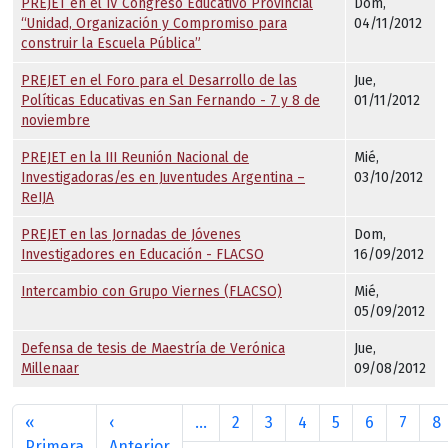
PREJET en el IV Congreso Educativo Provincial
Dom,
“Unidad, Organización y Compromiso para
04/11/2012
construir la Escuela Pública”
PREJET en el Foro para el Desarrollo de las
Jue,
Políticas Educativas en San Fernando - 7 y 8 de
01/11/2012
noviembre
PREJET en la III Reunión Nacional de
Mié,
Investigadoras/es en Juventudes Argentina –
03/10/2012
ReIJA
PREJET en las Jornadas de Jóvenes
Dom,
Investigadores en Educación - FLACSO
16/09/2012
Intercambio con Grupo Viernes (FLACSO)
Mié,
05/09/2012
Defensa de tesis de Maestría de Verónica
Jue,
Millenaar
09/08/2012
Paginación
«
‹
…
2
3
4
5
6
7
8
Primera página
Página anterior
Primera
Anterior