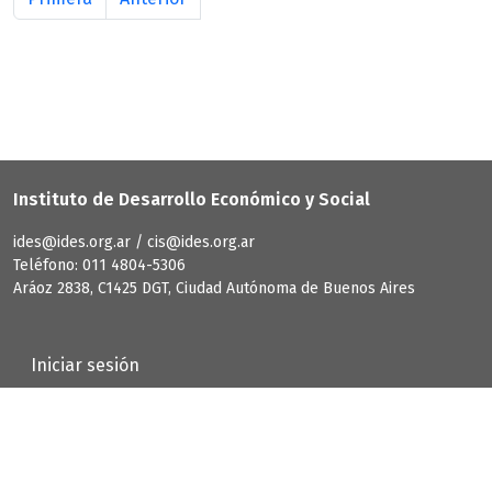
Instituto de Desarrollo Económico y Social
ides@ides.org.ar / cis@ides.org.ar
Teléfono: 011 4804-5306
Aráoz 2838, C1425 DGT, Ciudad Autónoma de Buenos Aires
User account menu
Iniciar sesión