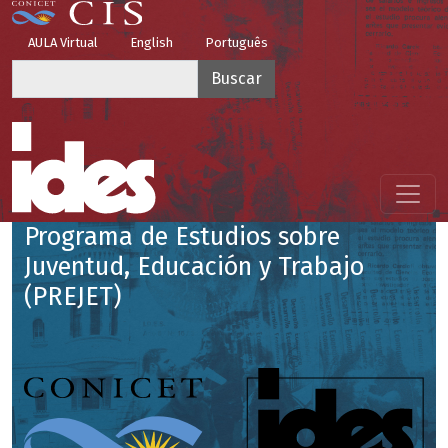
Pasar al contenido principal
Top Menu
AULA Virtual
English
Português
Buscar
Menú principal
Programa de Estudios sobre
Juventud, Educación y Trabajo
(PREJET)