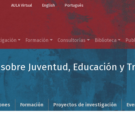
Top Menu
Pasar al contenido principal
AULA Virtual
English
Português
tigación
Formación
Consultorías
Biblioteca
Publ
sobre Juventud, Educación y T
iones
Formación
Proyectos de investigación
Eve