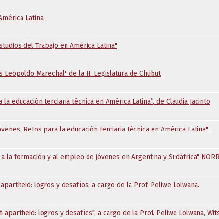
América Latina
Estudios del Trabajo en América Latina"
as Leopoldo Marechal" de la H. Legislatura de Chubut
a la educación terciaria técnica en América Latina”, de Claudia Jacinto
 jóvenes. Retos para la educación terciaria técnica en América Latina"
a la formación y al empleo de jóvenes en Argentina y Sudáfrica" NO
-apartheid: logros y desafíos, a cargo de la Prof. Peliwe Lolwana.
t-apartheid: logros y desafíos", a cargo de la Prof. Peliwe Lolwana, Wits