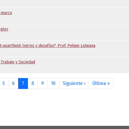
o marco
egler
t-apartheid: logros y desafíos", Prof. Peliwe Lolwana
a Trabajo y Sociedad
Siguiente página
Última p
5
6
7
8
9
10
Siguiente ›
Última »