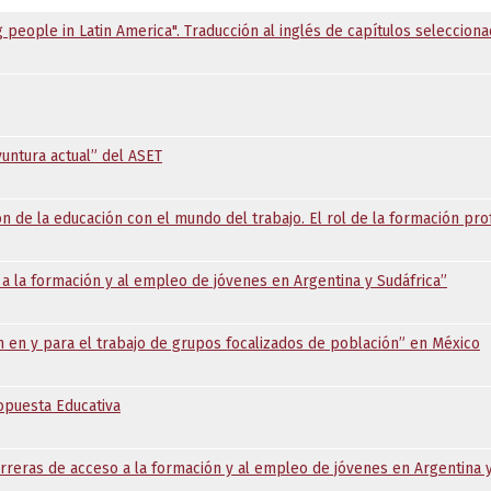
 people in Latin America". Traducción al inglés de capítulos seleccion
yuntura actual” del ASET
ión de la educación con el mundo del trabajo. El rol de la formación prof
a la formación y al empleo de jóvenes en Argentina y Sudáfrica”
ón en y para el trabajo de grupos focalizados de población” en México
opuesta Educativa
eras de acceso a la formación y al empleo de jóvenes en Argentina y 