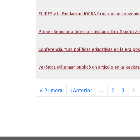
El IDES y la Fundación UOCRA firmaron un conveni
Primer Seminario Interno - Invitada: Dra. Sandra Zi
Conferencia: "Las políticas educativas en la era pos
Verónica Millenaar publicó un artículo en la Revist
Paginación
Primera página
Página anterior
« Primera
‹ Anterior
…
2
3
4