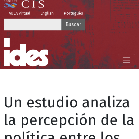
Pasar al contenido principal
Top Menu
AULA Virtual
English
Português
Buscar
Menú principal
Un estudio analiza
la percepción de la
política entre los