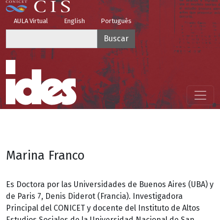
Pasar al contenido principal
Top Menu
AULA Virtual
English
Português
Buscar
Menú principal
Marina Franco
Es Doctora por las Universidades de Buenos Aires (UBA) y
de Paris 7, Denis Diderot (Francia). Investigadora
Principal del CONICET y docente del Instituto de Altos
Estudios Sociales de la Universidad Nacio­nal de San