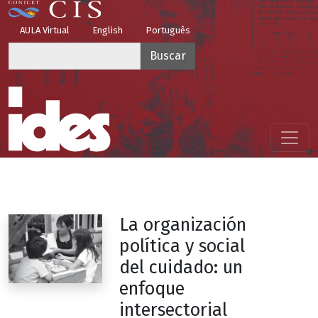
Pasar al contenido principal
Top Menu
AULA Virtual
English
Português
Buscar
Menú principal
La organización
política y social
del cuidado: un
enfoque
intersectorial